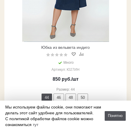
Юбка из вельвета индиго
Много
Артикул: Ю27ИН
850
руб.
/шт
Размер: 44
44
46
48
50
Мы используем файлы cookie, они помогают нам
52
54
56
делать этот сайт удобнее для пользователей.
Понятно
В корзину
С политикой обработки файлов cookie можно
ознакомиться
тут