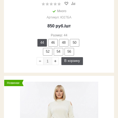
Много
Артикул: Ю27БА
850
руб.
/шт
Размер: 44
44
46
48
50
52
54
56
В корзину
Новинки