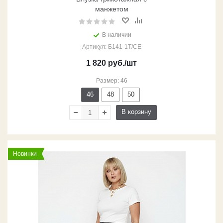
манжетом
В наличии
Артикул: Б141-1Т/СЕ
1 820
руб.
/шт
Размер: 46
46
48
50
В корзину
Новинки