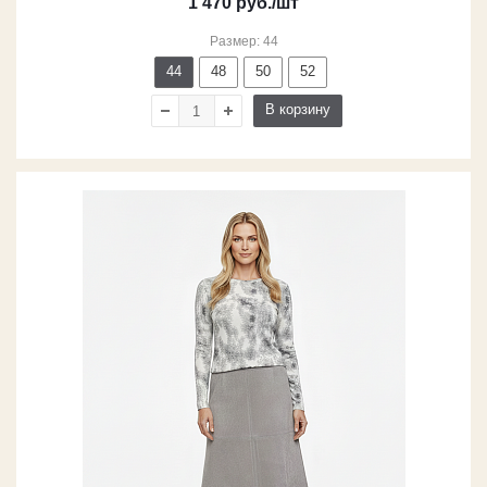
1 470
руб.
/шт
Размер: 44
44
48
50
52
В корзину