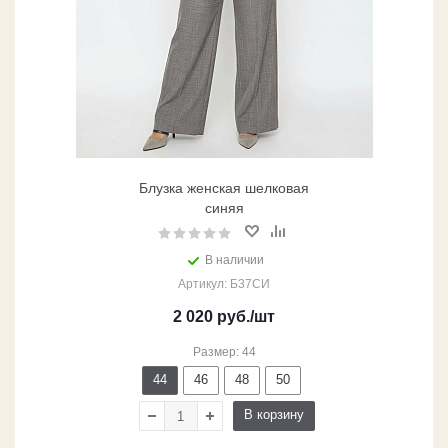
Блузка женская шелковая
синяя
В наличии
Артикул: Б37СИ
2 020
руб.
/шт
Размер: 44
44
46
48
50
В корзину