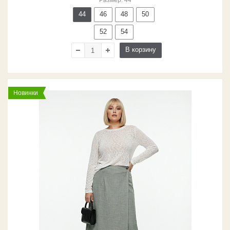
Размер: 44
44
46
48
50
52
54
В корзину
Новинки