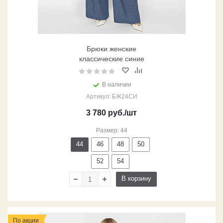
Брюки женские
классические синие
В наличии
Артикул: БЖ24СИ
3 780
руб.
/шт
Размер: 44
44
46
48
50
52
54
В корзину
По акции