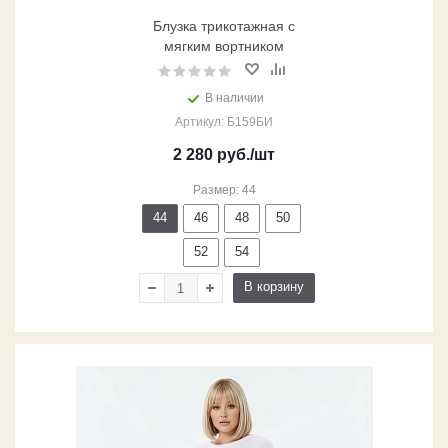
Блузка трикотажная с
мягким вортником
В наличии
Артикул: Б159БИ
2 280
руб.
/шт
Размер: 44
44
46
48
50
52
54
В корзину