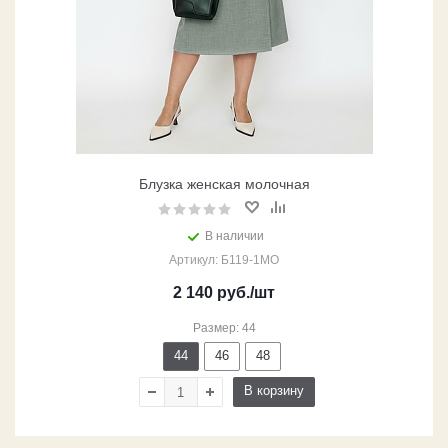
Блузка женская молочная
В наличии
Артикул: Б119-1МО
2 140
руб.
/шт
Размер: 44
44
46
48
В корзину