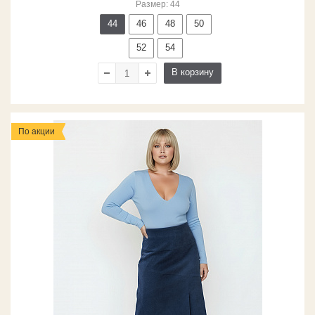
Размер: 44
44
46
48
50
52
54
В корзину
По акции