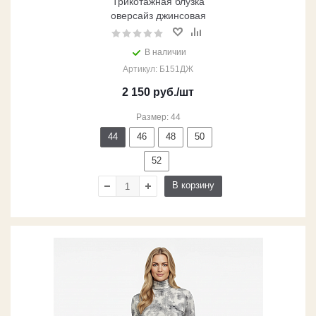
Трикотажная блузка
оверсайз джинсовая
В наличии
Артикул: Б151ДЖ
2 150
руб.
/шт
Размер: 44
44
46
48
50
52
В корзину