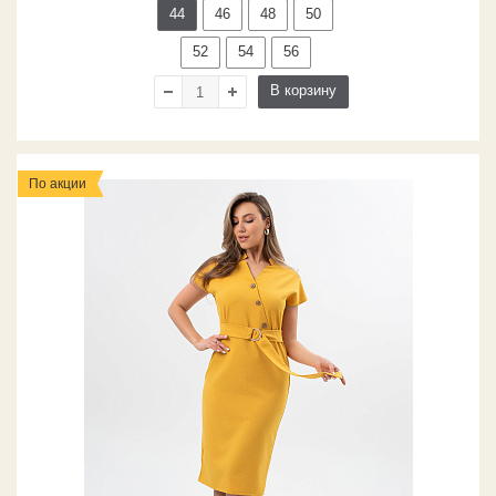
44
46
48
50
52
54
56
В корзину
По акции