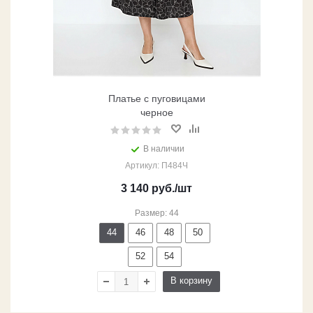
Платье с пуговицами
черное
В наличии
Артикул: П484Ч
3 140
руб.
/шт
Размер: 44
44
46
48
50
52
54
В корзину