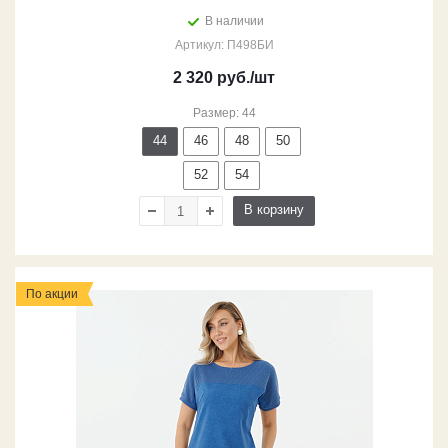
В наличии
Артикул: П498БИ
2 320
руб.
/шт
Размер: 44
44
46
48
50
52
54
В корзину
По акции