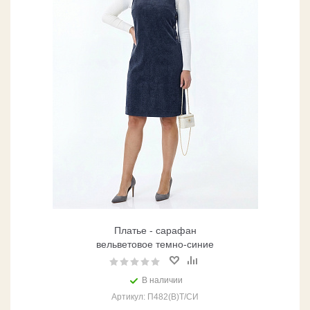
Платье - сарафан
вельветовое темно-синие
В наличии
Артикул: П482(В)Т/СИ