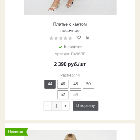
Платье с кантом
песочное
В наличии
Артикул: П498ПЕ
2 390
руб.
/шт
Размер: 44
44
46
48
50
52
54
В корзину
Новинки