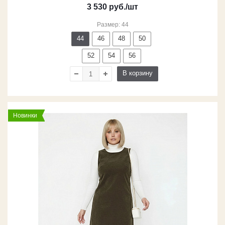
3 530
руб.
/шт
Размер: 44
44
46
48
50
52
54
56
В корзину
Новинки