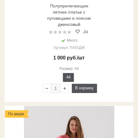
Полуприлегающее
летнее платье с
пуговицами и поясом
джинсовый
Много
Артикул: П455ДЖ
1 000
руб.
/шт
Размер: 44
44
В корзину
По акции