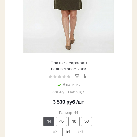
Платье - сарафан
вельветовое хаки
В наличии
Артикул: П482(В)Х
3 530
руб.
/шт
Размер: 44
44
46
48
50
52
54
56