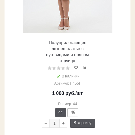
Полуприлегающее
летнее платье с
пуговицами и поясом
горчица
В наличии
Артикул: П455Г
1 000
руб.
/шт
Размер: 44
44
46
В корзину