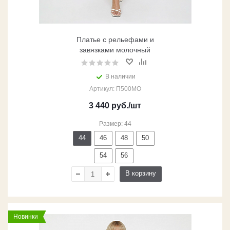
Платье с рельефами и
завязками молочный
В наличии
Артикул: П500МО
3 440
руб.
/шт
Размер: 44
44
46
48
50
54
56
В корзину
Новинки