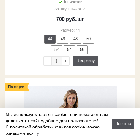
В наличии
Артикул: П478СИ
700
руб.
/шт
Размер: 44
44
46
48
50
52
54
56
В корзину
По акции
Мы используем файлы cookie, они помогают нам
делать этот сайт удобнее для пользователей.
Понятно
С политикой обработки файлов cookie можно
ознакомиться
тут