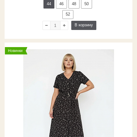
44
46
48
50
52
В корзину
Новинки