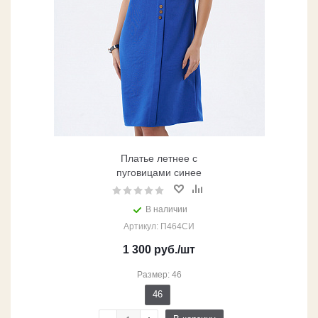
Платье летнее с
пуговицами синее
В наличии
Артикул: П464СИ
1 300
руб.
/шт
Размер: 46
46