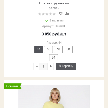
Платье с рукавами
реглан
В наличии
Артикул: П496ПЕ
3 050
руб.
/шт
Размер: 44
44
46
48
50
54
В корзину
Новинки