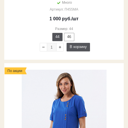
Много
Артикул: П455МА
1 000
руб.
/шт
Размер: 44
44
46
В корзину
По акции