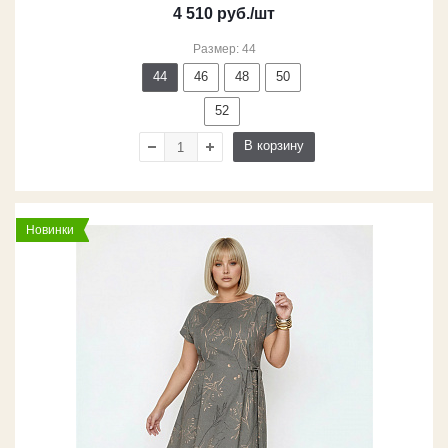
4 510
руб.
/шт
Размер: 44
44
46
48
50
52
В корзину
Новинки