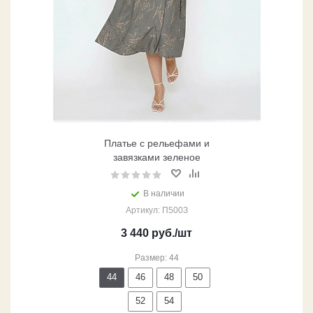
Платье с рельефами и
завязками зеленое
В наличии
Артикул: П500З
3 440
руб.
/шт
Размер: 44
44
46
48
50
52
54