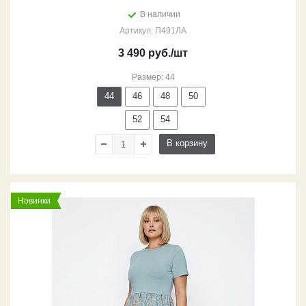
В наличии
Артикул: П491ЛА
3 490
руб.
/шт
Размер: 44
44
46
48
50
52
54
В корзину
Новинки